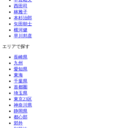
西田司
林雅子
本杉治郎
矢田朝士
横河健
早川邦彦
エリアで探す
長崎県
九州
愛知県
東海
千葉県
首都圏
埼玉県
東京23区
神奈川県
静岡県
都心部
郊外