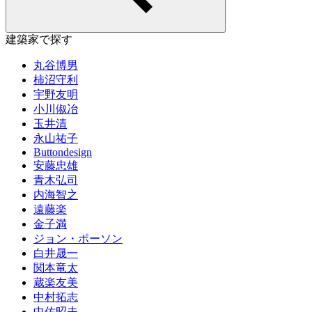
建築家で探す
丸谷博男
柿沼守利
宇野友明
小川俶冶
玉井清
永山祐子
Buttondesign
安藤忠雄
青木弘司
内海智之
遠藤楽
金子満
ジョン・ポーソン
白井晟一
関本竜太
蔵楽友美
中村拓志
中佐昭夫