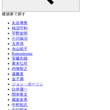
建築家で探す
丸谷博男
柿沼守利
宇野友明
小川俶冶
玉井清
永山祐子
Buttondesign
安藤忠雄
青木弘司
内海智之
遠藤楽
金子満
ジョン・ポーソン
白井晟一
関本竜太
蔵楽友美
中村拓志
中佐昭夫