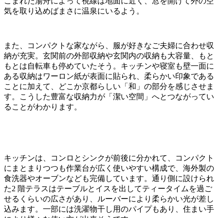
こまれた湯⾈によって視線は地⾯に近く、窓を開けて外の空
気を取り込めばまさに温泉にいるよう。
また、コンパクトな家ながら、服が好きなご夫婦に合わせ収
納が充実。⽞関前の外部収納や⽞関内の収納も⼤容量、もと
もとは⾃転⾞も停めていたそう。キッチンや寝室も壁⼀⾯に
ある収納はワーロン紙が表⾯に貼られ、柔らかい印象である
ことに加えて、どこか京都らしい「和」の部分を感じさせま
す。こうした豊富な収納⼒が「潔い空間」へとつながってい
ることがわかります。
キッチンは、コンロとシンクが前後に分かれて、コンパクト
にまとまりつつも作業台が広く使いやすい構成で、海外製の
⾷洗器やオーブンなども完備しています。通り側に設けられ
た2 階テラスはテーブルとイスを出してティータイムを過ご
せるくらいの広さがあり、ルーバーにより柔らかい光が差し
込みます。⼀部には洗濯物⼲し⽤のパイプもあり、住まい⼿