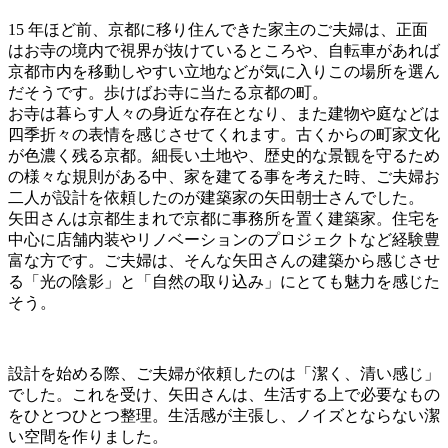
15 年ほど前、京都に移り住んできた家主のご夫婦は、正⾯
はお寺の境内で視界が抜けているところや、⾃転⾞があれば
京都市内を移動しやすい⽴地などが気に⼊りこの場所を選ん
だそうです。歩けばお寺に当たる京都の町。
お寺は暮らす⼈々の⾝近な存在となり、また建物や庭などは
四季折々の表情を感じさせてくれます。古くからの町家⽂化
が⾊濃く残る京都。細⻑い⼟地や、歴史的な景観を守るため
の様々な規則がある中、家を建てる事を考えた時、ご夫婦お
⼆⼈が設計を依頼したのが建築家の⽮⽥朝⼠さんでした。
⽮⽥さんは京都⽣まれで京都に事務所を置く建築家。住宅を
中⼼に店舗内装やリノベーションのプロジェクトなど経験豊
富な⽅です。ご夫婦は、そんな⽮⽥さんの建築から感じさせ
る「光の陰影」と「⾃然の取り込み」にとても魅⼒を感じた
そう。
設計を始める際、ご夫婦が依頼したのは「潔く、清い感じ」
でした。これを受け、⽮⽥さんは、⽣活する上で必要なもの
をひとつひとつ整理。⽣活感が主張し、ノイズとならない潔
い空間を作りました。