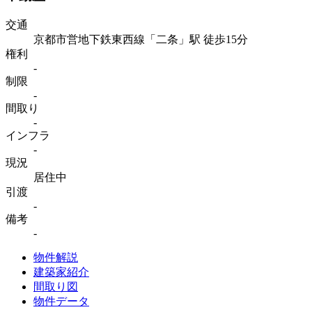
交通
京都市営地下鉄東⻄線「⼆条」駅 徒歩15分
権利
-
制限
-
間取り
-
インフラ
-
現況
居住中
引渡
-
備考
-
物件解説
建築家紹介
間取り図
物件データ