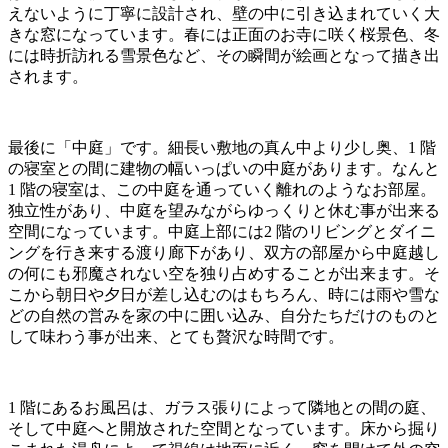
えないように丁寧に設計され、壁の中に引き込まれていく⼤
きな窓になっています。春には正⾯のお寺に咲く桜景⾊、冬
には時折訪れる雪景⾊など、その瞬間が絵画となって描き出
されます。
最後に「中庭」です。細⻑い敷地の真ん中より少し奥、1 階
の寝室との間に建物の幅いっぱいの中庭があります。なんと
1 階の寝室は、この中庭を通っていく離れのようなお部屋。
独⽴性があり、中庭を望みながらゆっくりと休む事が出来る
空間になっています。中庭上部には2 階のリビングとダイニ
ングを⾏き来する渡り廊下があり、双⽅の部屋から中庭越し
の何にも邪魔されない空を独り占めすることが出来ます。そ
こから朝⽇や⼣⽇が差し込むのはもちろん、時には⾬や雪な
どの⾃然の営みを家の中に囲い込み、⾃分たちだけのものと
して味わう事が出来、とても贅沢な時間です。
1 階にあるお⾵呂は、ガラス張りによって隣地との間の庭、
そして中庭へと開放された空間となっています。床から掘り