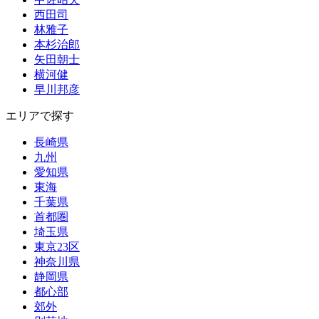
西田司
林雅子
本杉治郎
矢田朝士
横河健
早川邦彦
エリアで探す
長崎県
九州
愛知県
東海
千葉県
首都圏
埼玉県
東京23区
神奈川県
静岡県
都心部
郊外