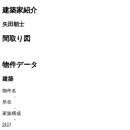
建築家紹介
矢田朝士
間取り図
物件データ
建築
物件名
-
所在
-
家族構成
-
設計