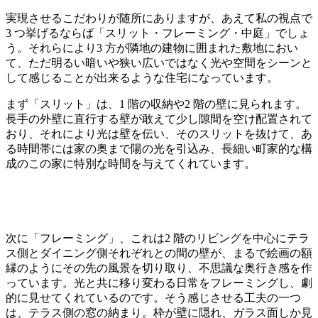
実現させるこだわりが随所にありますが、あえて私の視点で
3 つ挙げるならば「スリット・フレーミング・中庭」でしょ
う。それらにより3 ⽅が隣地の建物に囲まれた敷地におい
て、ただ明るい暗いや狭い広いではなく光や空間をシーンと
して感じることが出来るような住宅になっています。
まず「スリット」は、1 階の収納や2 階の壁に⾒られます。
⻑⼿の外壁に直⾏する壁が敢えて少し隙間を空け配置されて
おり、それにより光は壁を伝い、そのスリットを抜けて、あ
る時間帯には家の奥まで陽の光を引込み、⻑細い町家的な構
成のこの家に特別な時間を与えてくれています。
次に「フレーミング」、これは2 階のリビングを中⼼にテラ
ス側とダイニング側それぞれとの間の壁が、まるで絵画の額
縁のようにその先の⾵景を切り取り、不思議な奥⾏き感を作
っています。光と共に移り変わる⽇常をフレーミングし、劇
的に⾒せてくれているのです。そう感じさせる⼯夫の⼀つ
は、テラス側の窓の納まり。枠が壁に隠れ、ガラス⾯しか⾒