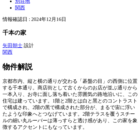
別荘地
関西
情報確認日 : 2024年12月16日
千本の家
矢田朝士
設計
関西
物件解説
京都市内、縦と横の通りが交わる「碁盤の⽬」の⻄側に位置
する千本通り。商店街として古くからのお店が並ぶ通りから
⼀本⼊り、お寺に⾯し落ち着いた雰囲気の路地沿いに、この
住宅は建っています。1階と2階とは⽩と⿊とのコントラスト
で構成され、2階の⿊で構成された部分が、まるで宙に浮い
たような印象へとつなげています。2階テラスを覆うスチー
ルの細い丸ルーバーは薄っすらと透け感があり、この家を象
徴するアクセントにもなっています。