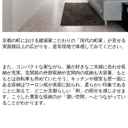
京都の町における建築家こだわりの「現代の町家」が⾒せる
実⾯積以上の広がりを、是⾮現地で体感してみてください。
また、コンパクトな家ながら、服が好きなご夫婦に合わせ収
納が充実。⽞関前の外部収納や⽞関内の収納も⼤容量、もと
もとは⾃転⾞も停めていたそう。キッチンや寝室も壁⼀⾯に
ある収納はワーロン紙が表⾯に貼られ、柔らかい印象である
ことに加えて、どこか京都らしい「和」の部分を感じさせま
す。こうした豊富な収納⼒が「潔い空間」へとつながってい
ることがわかります。